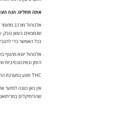
אתה תחליט. הנה העו
שנמצאים בעשן טבק. של
ככל האפשר כדי להגביר
הזמן ובאינטנסיביות של
THC פוגע במערכת החיסונית. אלכוהול לא.
אין כאן כוונה למזער א
שהכימיקלים במריחואנ