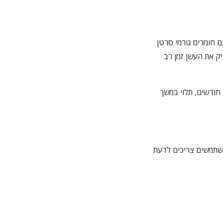
4 כימיקלים ידועים, כולל אותם חומרים גורמי סרטן
ק את העשן זמן רב
בועות, אפילו חודשים, תלוי במשך
שתמשים צריכים לדעת