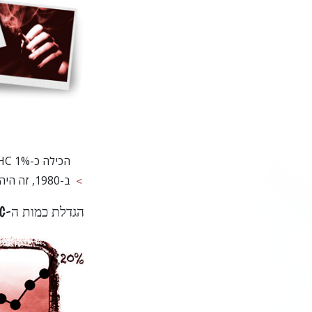
הכילה כ-1% THC.‏
ב-1980, זה היה כ-1%. ב-1997, הריכוז הממוצע של ה-THC היה קרוב ל-5.1%; ב-2008 – 10.2%.‏
הגדלת כמות ה-THC במריחואנה לאורך זמן