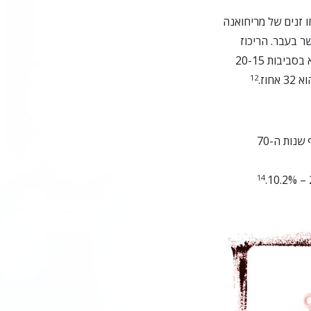
ו זנים של מריחואנה
ת הרבה יותר גדולה של THC מאשר בעבר. הריכוז
הממוצע של צמח המריחואנה בארה"ב היום הוא בסביבות 20-15
12
וז.
14