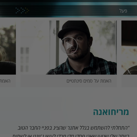
פעל
האמת על
סמים סינתטיים
האמת 
מריחואנה
"התחלתי להשתמש בגלל אתגר שהציג בפניי החבר הטוב
ביותר שלי שטען שאני פחדן מדי מכדי לעשן ג'וינט או לשתות