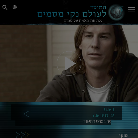
האמת
על מריחואנה
צפה בסרט התיעודי
שתף