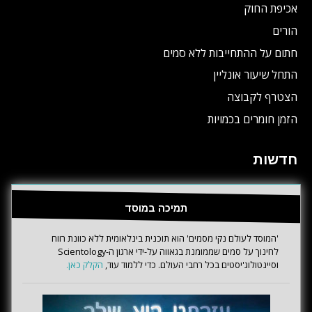
אכיפת החוק
הורים
חתום על ההתחייבות ללא סמים
התחל שיעור אונליין
הצטרף לקבוצה
הזמן חומרים בכמויות
חדשות
תמיכה במוסד
'המוסד לעולם נקי מסמים' הוא תוכנית בינלאומית ללא כוונת רווח
לחינוך על סמים שממומנת בגאווה על-ידי ארגון ה-Scientology
וסיינטולוג'יסטים בכל רחבי העולם. כדי ללמוד עוד,
הקלק כאן.