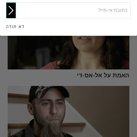
לא תודה
האמת על אל-אס-די