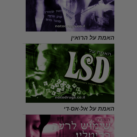
האמת על הרואין
האמת על אל-אס-די