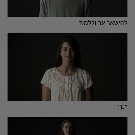
להישאר ער וללמוד
"E"