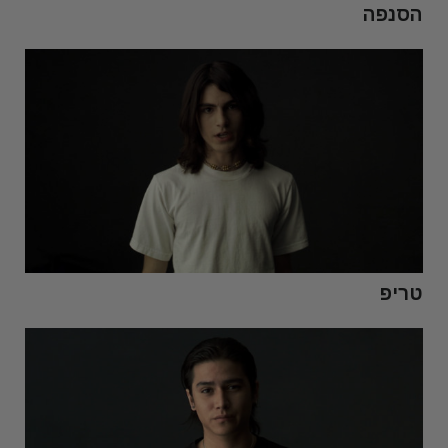
הסנפה
טריפ