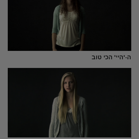
ה-'היי' הכי טוב