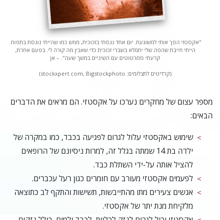
"אקסטזי הפך אותי למשוגעת. יום אחד נגסתי בזכוכית, ממש כמו שהייתי נוגסת בתפוח.
הייתי חייבת שהפה שלי יתמלא בשברי זכוכית כדי שאבין מה קורה לי. בפעם אחרת,
קרעתי סמרטוטים עם השיניים במשך שעה". – אן
(קרדיטים לתצלומים: stockxpert.com, Bigstockphoto)
מ
ספר עצום של מחקרים נערכו על אקסטזי. הם מראים את הדברים
הבאים:
שימוש באקסטזי עלול לגרום לפגיעה בכבד, כמו במקרה של
ילדה בת 14 שמתה בגלל זה, למרות ניסיונם של הרופאים
להציל אותה על-ידי השתלת כבד.
לפעמים אקסטזי מעורב עם חומרים כגון רעל עכברים.
אנשים צעירים מתו מהתייבשות, תשישות והתקף לב כתוצאה
מלקיחת מנת יתר של אקסטזי.
אקסטזי יכול לגרום לנזק לכליות, לכבד ולמוח, כולל נזקים