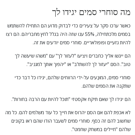
מה סוחרי סמים יגידו לך
כ
אשר ערכו סקר על צעירים כדי לבדוק מדוע הם התחילו להשתמש
בסמים מלכתחילה, 55% ענו שזה היה בגלל לחץ מחבריהם. הם רצו
להיות גזעיים ופופולאריים. סוחרי סמים יודעים את זה.
הם ייגשו אליך כחברים ויציעו "לעזור לך" עם "משהו שיעשה לך
טוב". הסם "יעזור לך להשתלב" או "יהפוך אותך למגניב".
סוחרי סמים, המוּנַעים על-ידי הרווחים שלהם, יגידו כל דבר כדי
שתקנה את הסמים שלהם.
הם יגידו לך שאם תיקח אקסטזי "תוכל להיות עם הרבה בחורות".
לא אכפת להם אם הסם יהרוס את חייך כל עוד משלמים להם. כל מה
שחשוב להם זה כסף. סוחרי סמים לשעבר הודו שהם ראו בקונים
שלהם "חיילים במשחק שחמט".