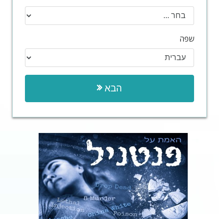
שפה
הבא