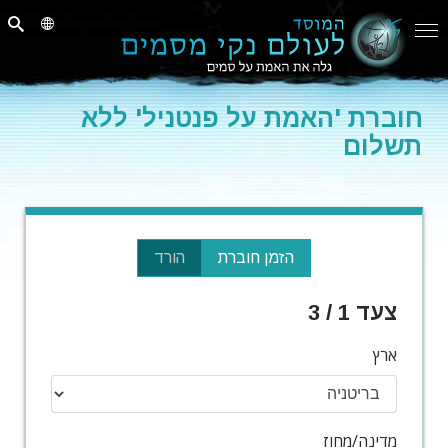
חוברת 'האמת על פנטניל' ללא
תשלום
הזמן חוברת
הורד
צעד 1 / 3
ארץ
מדינה/מחוז