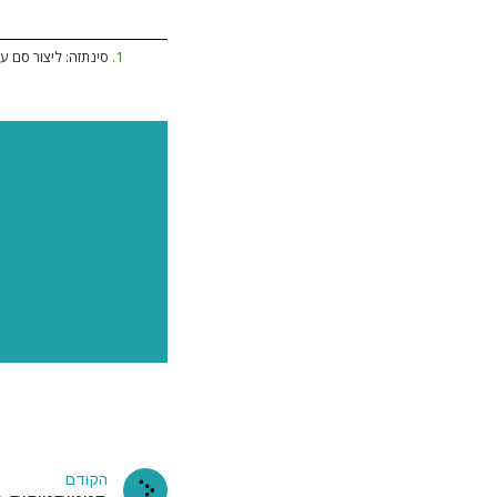
1
.
סינתזה: ליצור סם על
עשה מנוי
בתיבת הד
הקודם