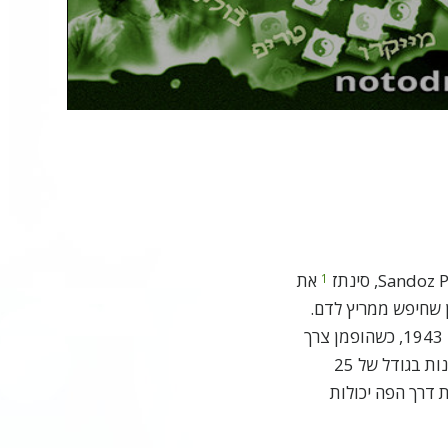
Vide
את
1
 בבזל, שוויצריה, ב-1938, בזמן שחיפש ממריץ לדם.
אבל השפעותיו גורמות ההזיות לא היו ידועות עד 1943, כשהופמן צרך
במקרה אל-אס-די. מאוחר יותר נמצא שמנות קטנות בגודל של 25
 דרך הפה יכולות