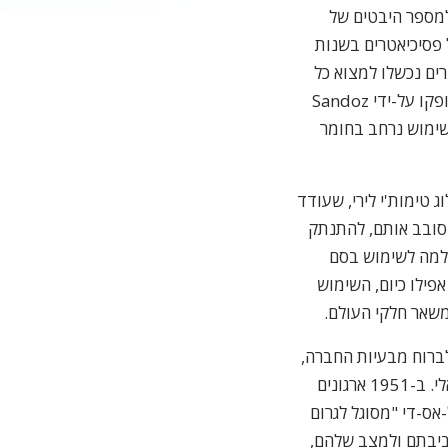
למספר היבטים של
 פסיכיאטרים בשנות
ה ה-20. אף כי החוקרים נכשלו למצוא כל
שימוש רפואי לסם הזה, הדוגמיות החופשיות שסופקו על-ידי Sandoz
בילו לשימוש נרחב בחומר
גון הפסיכולוג טימות'י לירי, שעודד
סובב אותם, להתנתק
למה לשימוש בסם
פילו כיום, השימוש
משאר חלקי העולם.
תמשה בסם כדי לברוח מבעיות החברה,
קהילת המודיעין במערב והצבא ראו בו נשק כימי פוטנציאלי. ב-1951 ארגונים
-אס-די "מסוגל לגרום
סביבתם ולמצב שלהם,