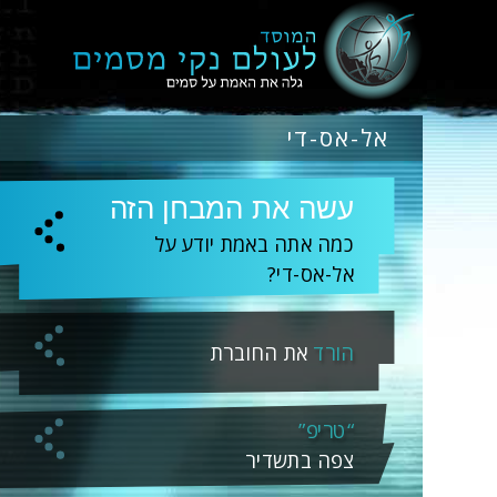
אל-אס-די
עשה את המבחן הזה
כמה אתה באמת יודע על
אל-אס-די?
הורד
את החוברת
“טריפ”
צפה בתשדיר