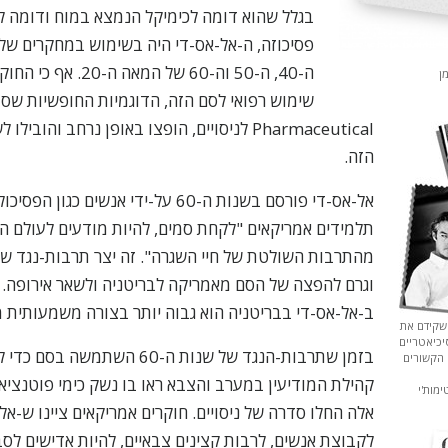
בגלל שהוא דומה לכימיקל הנמצא במוח ודומה 
פסיכוזה, ה-אל-אס-די היה בשימוש במחקרים של
ה-40, ה-50 וה-60 של המא
ן
Pharmaceutical לניסויים, הופצו באופן נרחב והו
הזה.
אל-אס-די פורסם בשנות ה-60 על-ידי אנשים כ
תלמידים אמריקאים "לקחת סמים, להיות מודעים לעולם ה
מהתרבות השולטת של חיי השגרה". זה יצר תרבות-נגד ש
וגרם להפצה של הסם מאמריקה לבריטניה ולשאר אירופה. א
ב-אל-אס-די בבריטניה הוא גבוה יותר בצורה משמעותית 
 שקידם את
יכיאטריים
בזמן שתרבות-הנגד של שנות ה-60 הש
 הקשורים
 של טימות'י
אלה החלו סדרה של ניסויים. חוקרים אמריקאים ציינו ש-אל
לקבוצת אנשים, לרבות קצינים צבאיים, להיות אדישים ל