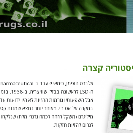
o
יסטוריה קצרה
א
לברט הופמן, כימאי שעבד ב-Sandoz Pharmaceutical, סינתז
ה-LSD לראשונה
מיליגרם (משקל הזהה לכמה גרגרי מלח) שנלקחות
לגרום להזיות חזקות.