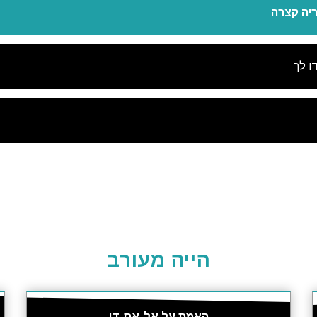
ריה קצרה
ו לך
הייה מעורב
האמת על אל-אס-די