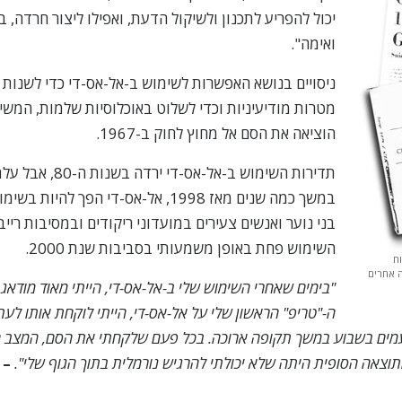
יכול להפריע לתכנון ולשיקול הדעת, ואפילו ליצור חרדה, 
ואימה".
ניסויים בנושא האפשרות לשימוש ב-אל-אס-די כדי לשנות 
מטרות מודיעיניות וכדי לשלוט באוכלוסיות שלמות, המש
הוציאה את הסם אל מחוץ לחוק ב-1967.
במשך כמה שנים מאז 1998, אל-אס-די הפך להי
בני נוער ואנשים צעירים במועדוני ריקודים ובמסיבות ריי
השימוש פחת באופן משמעותי בסביבות שנת 2000.
ח
ה אחרים
"בימים שאחרי השימוש שלי ב-אל-אס-די, הייתי מאוד מודאגת
ה-"טריפ" הראשון שלי על אל-אס-די, הייתי לוקחת אותו לעת
מים בשבוע במשך תקופה ארוכה. בכל פעם שלקחתי את הסם, המצב 
התוצאה הסופית היתה שלא יכולתי להרגיש נורמלית בתוך הגוף שלי".
– 