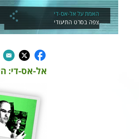
האמת על אל-אס-די
צפה בסרט התיעודי
אל-אס-די: ה