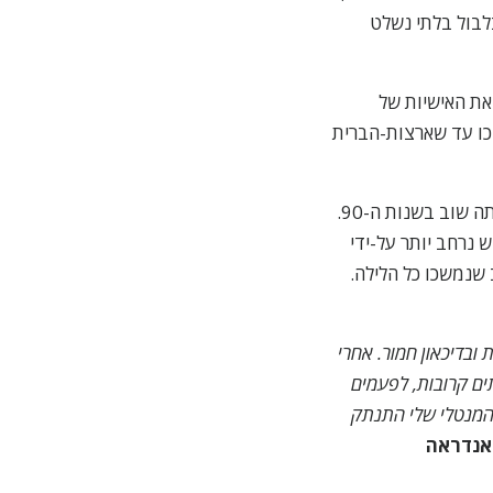
בלבול בלתי נשלט
את האישיות של
יכו עד שארצות-הברית
תדירות השימוש ב-אל-אס-די ירדה בשנות ה-80, אבל עלתה שוב בשנות ה-90.
ות בשימוש נרחב יותר על-ידי
ב שנמשכו כל הלילה.
 ובדיכאון חמור.
אחרי
ים קרובות, לפעמים
המנטלי שלי התנתק
אנדראה