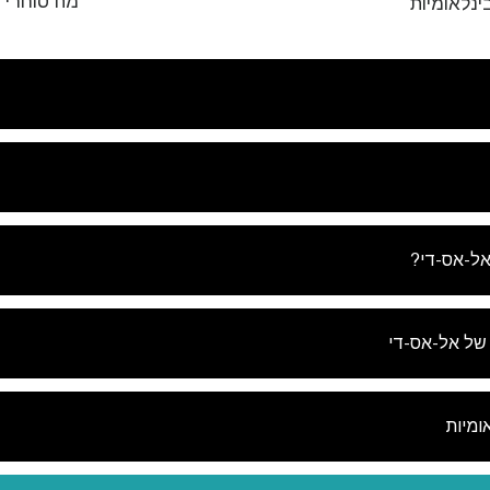
מה סוחרי ס
ינלאומיות
לא
אל-אס-די?
של אל-אס-די
ומיות