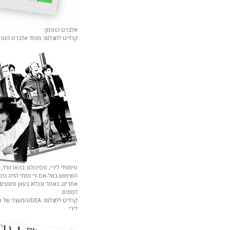
אלברט הופמן:
קרדיט לתצלום: מוסד אלברט הופמ
טימות'י לירי, פסיכולוג בהארוורד,
השימוש באל-אס-די וסמי הזיה פס
אחרים, נאסר ונכלא בעוון פשעים
לסמים.
קרדיט לתצלום: DEA/המעצר
לירי