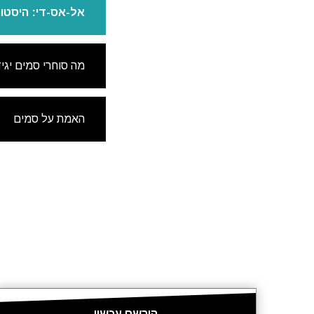
אל-אס-די: היסטו
מה סוחרי סמים יגיד
האמת על סמים
הירשם עכשיו