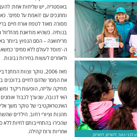
באוסטריה, יש שליחות אחת: להעצים
ומחנכים עם 'האמת על סמים'. כאי
מסורה מאוד לטפח אורח חיים בריא
בנותיה. כשהיא מודאגת מהזלזול 
מריחואנה – הסם הנפוץ ביותר באו
ה-'מוסד לעולם ללא סמים' כמשאב
ולאחרים לעשות בחירות נבונות.
מאז 2006, טוקר וצוות המת
את המסר שלהם לחיים בדוכנים ברח
מוזיקה עליזה, הופעות ריקוד ומ
האי דנובה, שנערך לכבוד אומנים 
האינטראקטיבי של טוקר משך אליו
מהנות וציורי רחוב. הילדים שהשת
שהכירו בהתחייבותם לחיות ללא ס
אחריות ורוח קהילה.
 לבני נוער, להורים, למורים,