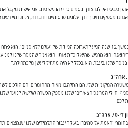
ת
אופן טבעי ואין לנו צורך בסמים כדי להרגיש טוב. אני אישית מקבל את 
נחנו מספקים חינוך דרך עלונים פרסומיים וחוברות, אנחנו מיידעים א
"גבר שהיה מכור לסמים במשך 12 שנה הגיע לתערוכה הניידת של 'עולם ללא סמים'. 
יחואנה. הוא מרגיש שהיא לוכדת אותו. הוא אמר שהמסר שלנו למניעה
 במסר שלנו בעבר, הוא בכלל לא היה מתחיל לעשן מלכתחילה."
, ארה"ב
שטרה המקומית שלי. הם התלהבו מאוד מהחומרים. הם הולכים לשתף
יף 'חיילי המרינס הצעירים' שלנו מספק הכשרה
חודשית
לנוער שלנו
ת לכם."
ן די-סי, ארה"ב
חומרי 'האמת על סמים'] בעיקר עבור התלמידים שלנו שנמצאים תח