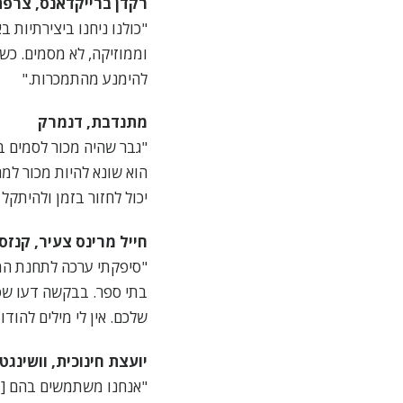
רקדן ברייקדאנס, צרפ
"כולנו ניחנו ביצירתיות ב
וממוזיקה, לא מסמים. כשא
להימנע מהתמכרות."
מתנדבת, דנמרק
הוא שונא להיות מכור למר
יכול לחזור בזמן ולהיתקל
חייל מרינס צעיר, קנזס
"סיפקתי ערכה לתחנת המ
בתי ספר. בבקשה דעו שסנ
שלכם. אין לי מילים להודו
יועצת חינוכית, וושינגטו
"אנחנו משתמשים בהם [ב