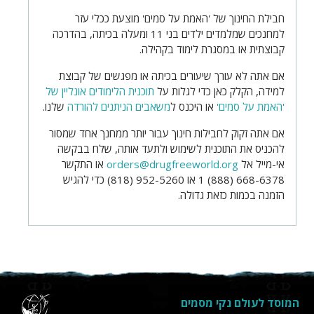
חבילת החינוך של 'האמת על סמים' מוצעת ככלי עזר
למחנכים שמלמדים ילדים בני 11 ומעלה בכיתה, בהדרכה
קבוצתית או במסגרת לימוד בקהילה.
אם אתה לא עורך שיעורים בכיתה או מפגשים של קבוצת
למידה, הקלק כאן כדי לגלות על
תוכנית הלימודים אונליין של
'האמת על סמים'
או היכנס ל
משאבים הניתנים להורדה
שלנו.
אם אתה זקוק לחבילות חינוך עבור יותר ממחנך אחד שמסור
להכניס את התוכנית לשימוש ולתעד אותה, שלח בבקשה
אי-מייל אל
orders@drugfreeworld.org
או התקשר
1 (888) 668-6378
או
(818) 952-5260
כדי להגיש
הזמנה בכמות כזאת גדולה.
המוסד לעולם נקי מסמים