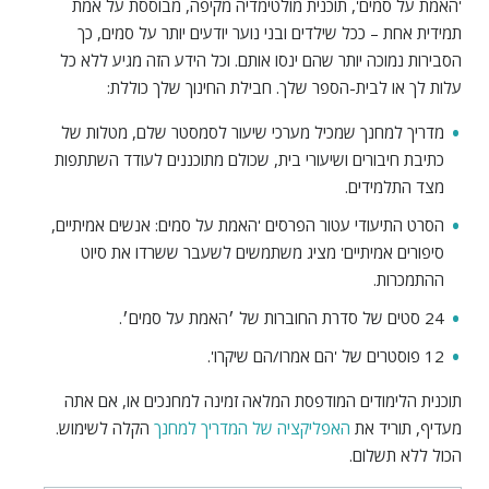
'האמת על סמים', תוכנית מולטימדיה מקיפה, מבוססת על אמת
תמידית אחת – ככל שילדים ובני נוער יודעים יותר על סמים, כך
הסבירות נמוכה יותר שהם ינסו אותם. וכל הידע הזה מגיע ללא כל
עלות לך או לבית-הספר שלך. חבילת החינוך שלך כוללת:
מדריך למחנך שמכיל מערכי שיעור לסמסטר שלם, מטלות של
כתיבת חיבורים ושיעורי בית, שכולם מתוכננים לעודד השתתפות
מצד התלמידים.
הסרט התיעודי עטור הפרסים
'האמת על סמים: אנשים אמיתיים,
סיפורים אמיתיים' מציג משתמשים לשעבר ששרדו את סיוט
ההתמכרות.
24 סטים של סדרת החוברות של ׳האמת על סמים׳.
12 פוסטרים של 'הם אמרו/הם שיקרו'.
תוכנית הלימודים המודפסת המלאה זמינה למחנכים או, אם אתה
מעדיף, תוריד את
האפליקציה של המדריך למחנך
הקלה לשימוש.
הכול ללא תשלום.