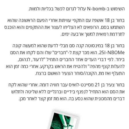
השימוש ב-N-bomb עלול לגרום לכשל בכליות ולמוות.
בחור בן 18 אושפז עם התקפי עוויתות אחרי הפעם הראשונה שהוא
השתמש בסם. הרופאים לא הצליחו לעצור את ההתקפים והוא הוכנס
לתרדמת רפואית למשך ארבעה ימים.
בחור בן 18 במינסוטה קנה סם מבלי לדעת שהוא למעשה קונה
25I-NBOMe. הוא מכר קצת ל-"חברים" שלו והם לקחו את הסם
ביחד. לפי דברי העדים אחד החברים התחיל "לרעוד, לנהום,
להעלות קצף מהפה" ולהטיח את הראש בקרקע. אחרי כמה זמן הוא
התעלף ואז מת. הקונה/סוחר הצעיר הואשם ברצח.
בחור צעיר בן 21 מסיינט-לואיס עבר חוויה דומה. אחרי שהוא לקח
את הסם הוא התחיל לנפנף בידיים וברגליים ללא שליטה ולתלוש
דברים מהמכונית שהוא נסע בה. הוא מת זמן קצר לאחר מכן.