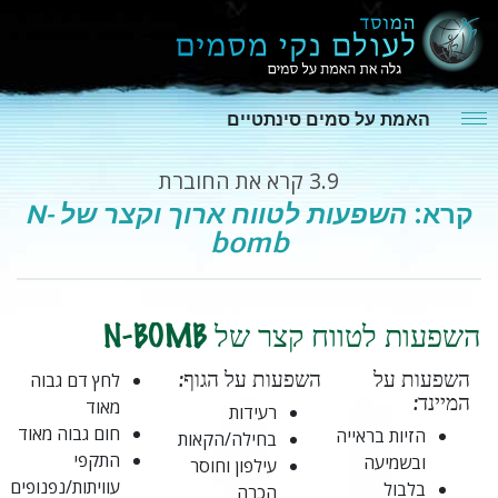
האמת על סמים סינתטיים
3.9
קרא את החוברת
קרא:
השפעות לטווח ארוך וקצר של N-
bomb
השפעות לטווח קצר של N-BOMB
השפעות על
השפעות על הגוף:
לחץ דם גבוה
המיינד:
מאוד
רעידות
חום גבוה מאוד
הזיות בראייה
בחילה/הקאות
התקפי
ובשמיעה
עילפון וחוסר
עוויתות/נפנופים
בלבול
הכרה