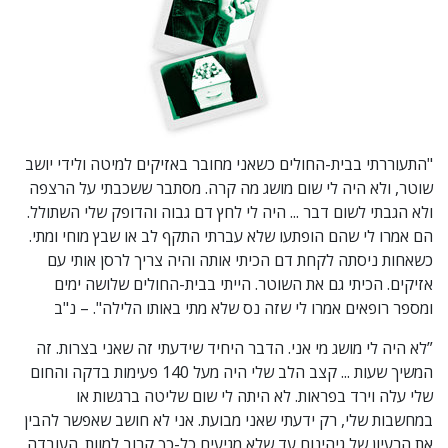
"התעוררתי בבית-החולים כשאני מחובר באזיקים למיטה ולידי יושב
שוטר, ולא היה לי שום מושג מה קרה. מסתבר ששכבתי על הרצפה
ולא הגבתי לשום דבר ... היה לי לחץ דם גבוה והדופק שלי השתולל.
הם אמרו לי שהם הופתעו שלא עברתי התקף לב או שבץ מוחי ומתי.
כשאחות ניסתה לקחת דם הכיתי אותה והיה צריך לרסן אותי עם
אזיקים. הכיתי גם את השוטר. הייתי בבית-החולים שלושה ימים
ומספר רופאים אמרו לי שזה נס שלא מתי באותו הלילה". – נ"ב
”לא היה לי מושג מי אני. הדבר היחיד שידעתי זה שאני בצרות. זה
המשיך שעות ... קצב הלב שלי היה מעל 140 פעימות בדקה והחום
שלי עלה וירד בפראות. לא היתה לי שום שליטה ברגשות או
במחשבות שלי, רק ידעתי שאני מבועת. אני לא חושב שאפשר להבין
את הרעיון של גיהינום עד שלא מגיעים כל-כך קרוב למוות. העובדה