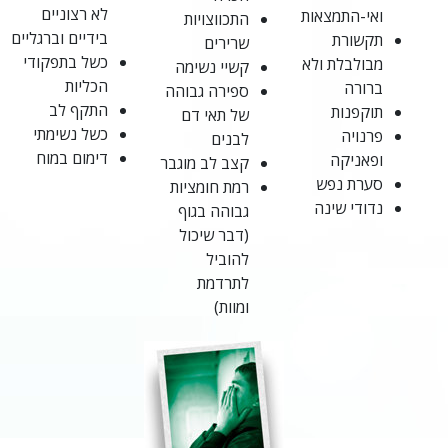
לא רצוניים
ואי-התמצאות
התכווצויות
בידיים וברגליים
תקשורת
שרירים
כשל בתפקודי
מבולבלת ולא
קשיי נשימה
הכליות
ברורה
ספירה גבוהה
התקף לב
תוקפנות
של תאי דם
כשל נשימתי
פרנויה
לבנים
דימום במוח
ופאניקה
קצב לב מוגבר
סערת נפש
רמת חומציות
נדודי שינה
גבוהה בגוף
(דבר שיכול
להוביל
לתרדמת
ומוות)