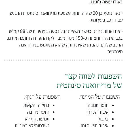
בעודו עושה ג'וגינג.
• נער נוסף בן 20 שהיה תחת השפעת מריחואנה סינתטית התנגש
עם הרכב בעץ ומת.
• אח ואחות נהרגו כאשר משאית זבל נסעה במהירות של 88 קמ"ש
בכביש מהיר וחצתה כ-150 מטר מעבר לקו ההפרדה וחתכה את גג
הרכב שלהם. נהג המשאית הודה שהוא משתמש במריחואנה
סינתטית.
השפעות לטווח קצר
של מריחואנה סינתטית
השפעות על המיינד:
השפעות על הגוף:
חוסר תגובה
בחילה והקאות
איבוד הכרה
הזעה מרובה
בלבול
תנועות גוף לא
איבוד חוש הזמן
נשלטות/לא רצוניות