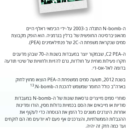
ה-N-bomb התגלה ב-2003 על-ידי הכימאי ראלף היים
מהאוניברסיטה החופשית של ברלין בגרמניה. הוא הופק מקבוצת
סמים שנקראת משפחת ה-2C של פנתילאמינים (PEA).
ה-C2 PEA, שבמקור יוצר במעבדות בשנות ה-70 שבהן מדענים
חקרו פעילות מוחית על חולדות, גרם להזיות ולחוויות של שינוי תודעה
בדומה לאל-אס-די.
בשנת 2012, תשעה סמים ממשפחת ה-PEA הוצאו מחוץ לחוק
13
בארה"ב כולל החומר שמשמש להכנת ה-N-bomb.‏
סוחרי סמים מייצרים גרסאות שונות של ה-N-bomb במעבדות
סודיות או מייבאים את הסם בכמויות גדולות מסין, הודו ומדינות
אחרות. היצרנים משנים כל הזמן את הנוסחה כדי לעקוף את
ההגבלות הממשלתיות, והצרכנים אף פעם לא יודעים מה הם לוקחים
ועד כמה חזק זה יהיה.