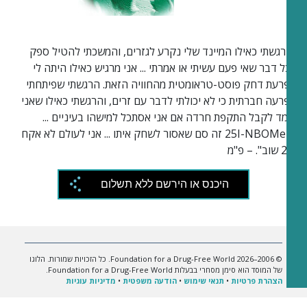
"הרגשתי כאילו המיינד שלי נקרע לגזרים, והמשכתי להטיל ספק
בכל דבר שאי פעם עשיתי או אמרתי ... אני מרגיש כאילו היתה לי
הפרעת דחק פוסט-טראומטית מהחוויה הזאת. הרגשתי שפיתחתי
הפרעה חברתית כי לא יכולתי לדבר עם זרים, והרגשתי כאילו שאני
עומד לקבל התקפת חרדה אם אני אסתכל למישהו בעיניים ...
ה-25I-NBOMe זה סם שאסור לשחק איתו ... אני לעולם לא אקח
25I שוב". – פ"מ
היכנס או הירשם ללא תשלום
© 2006–2026 Foundation for a Drug-Free World. כל הזכויות שמורות. הלוגו
של המוסד הוא סימן מסחרי בבעלות Foundation for a Drug-Free World.
הצהרת פרטיות
•
תנאי שימוש
•
הודעה משפטית
•
מדיניות עוגיות