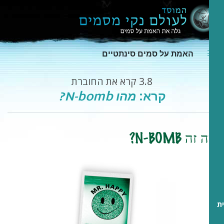
האמת על סמים סינתטיים
3.8
קרא את החוברת
קרא:
מהו N-bomb?
מה זה N-BOMB?