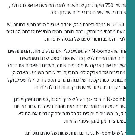
כמות של 750 מיקרוגרם, שנחשבת למנה ממוצעת או אפילו גדולה,
היא בגודל של שישה גרגרי מלח שולחן רגיל.
ה-N-bomb נמכר בצורת נוזל, אבקה או נייר סופג הרווי בחומר. יש
לו טעם מתכתי מר וחזק, וכמה סוחרי סמים מוסיפים לגרסה הנוזלית
או לנייר הסופג חומרי טעם של מנטה או פירות.
מאחר שה-N-bomb לא משפיע כלל אם בולעים אותו, המשתמשים
מניחים אותו מתחת ללשון כדי שהסם ייספג. ישנם משתמשים
שמעשנים את האבקה או מסניפים אותה, מאדים ושואפים את הנוזל
או מחדירים את האבקה לפי הטבעת. כל צורות השימוש האלה הן
מסוכנות כי כמות קטנה של כמה גרגרים מספיקה כדי להשפיע, וקל
מאוד לקחת מנת יתר שלעתים קרובות מובילה למוות.
ה-N-bomb הוא כל-כך רעיל שצריך מסכה, כפפות ומשקפי מגן
כאשר מטפלים בחומר. עובדה זאת מהווה בעיה גם עבור רשויות
החוק, כי השוטרים יכולים לקבל מנת יתר קטלנית אם הם לא
לובשים ציוד מגן בזמן איסוף הראיות.
בגלל ש-N-bomb נמכר גם תחת שמות של סמים מוכרים,