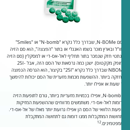
הסם N-BOMe, שבדרך כלל נקרא "N-bomb" או "Smiles"
בחו"ל ובארץ מוכר בשמו האנגלי או בתור "הפצצה", הוא סם הזיה
סינתטי חזק שנמכר בתור תחליף לאל-אס-די או למסקלין (סם הזיה
שמופק מקקטוס). ישנן כמה גרסאות של הסם הזה, אבל 25I-
NBOMe שבדרך כלל נקרא "25I" בקיצור, הוא הגרסה הנפוצה
והחזקה ביותר. ההשפעות מכמות מזערית של הסם יכולות להימשך
12 שעות או אפילו יותר.
ה-N-bomb, אפילו בכמויות מזעריות ביותר, גורם לתופעות הזיה
שדומות לאל-אס-די. משתמשים מדווחים שההשפעות המזיקות
ותופעות הלוואי של הסם הן אפילו גרועות יותר מאלו של אל-אס-די.
התחושות המתקבלות ממנו דומות גם לתחושה המתקבלת
12
מאמפטמינים.