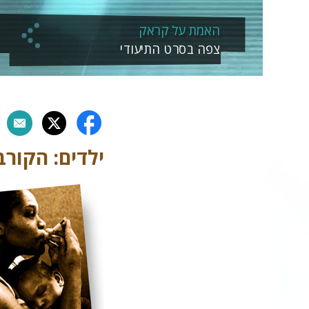
האמת על קראק
צפה בסרט התיעודי
ילדים: הקור