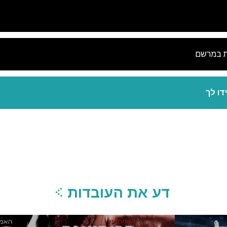
עשה 
לא
ת במרשם
דו לך
דע את העובדות