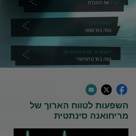
הורד
את החוברת
"סוטול חוקי"
צפה בפרסומת
'האמת על סמים סינתטיים'
צפה בסרט התיעודי
השפעות לטווח הארוך של
מריחואנה סינתטית