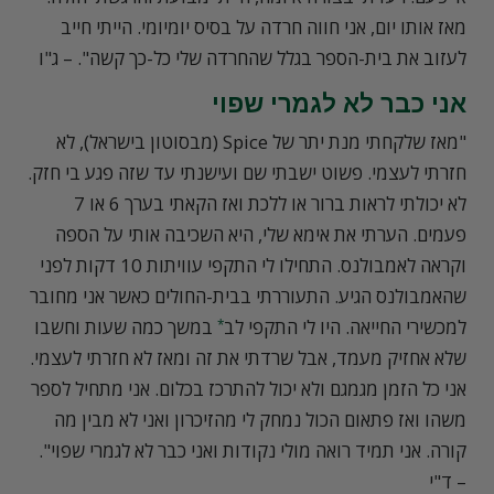
מאז אותו יום, אני חווה חרדה על בסיס יומיומי. הייתי חייב
לעזוב את בית-הספר בגלל שהחרדה שלי כל-כך קשה". – ג"ו
אני כבר לא לגמרי שפוי
"מאז שלקחתי מנת יתר של Spice (מבסוטון בישראל), לא
חזרתי לעצמי. פשוט ישבתי שם ועישנתי עד שזה פגע בי חזק.
לא יכולתי לראות ברור או ללכת ואז הקאתי בערך 6 או 7
פעמים. הערתי את אימא שלי, היא השכיבה אותי על הספה
וקראה לאמבולנס. התחילו לי התקפי עוויתות 10 דקות לפני
שהאמבולנס הגיע. התעוררתי בבית-החולים כאשר אני מחובר
למכשירי החייאה. היו לי התקפי לב
במשך כמה שעות וחשבו
*
שלא אחזיק מעמד, אבל שרדתי את זה ומאז לא חזרתי לעצמי.
אני כל הזמן מגמגם ולא יכול להתרכז בכלום. אני מתחיל לספר
משהו ואז פתאום הכול נמחק לי מהזיכרון ואני לא מבין מה
קורה. אני תמיד רואה מולי נקודות ואני כבר לא לגמרי שפוי".
– ד"י