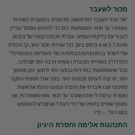
מכור לשעבר
”אני מכור לשעבר למריחואנה סינתטית. התמכרתי כשהייתי
משוחרר על תנאי. השתמשתי בזה כדי להרגיש מסטול ועדיין
לעבור את בדיקות הסמים. עברתי מכמות קטנה של גרם או
פחות ל-3 או 4 גרמים ביום. ככל שהייתי מכור יותר, כך היכולת
שלי לשלול בהתנהגויות הבסיסיות שלי והשליטה המוטורית
**
התדרדרו. כשהייתי מצוברח נעשיתי הרבה יותר אגרסיבי,
וככל שהשתמשתי בתדירות גבוהה יותר ולמשך זמן ממושך
יותר, זה קרה לעתים תכופות יותר. בוקר אחד חטפתי התקף
פסיכוטי שבו איבדתי את ההכרה וכמעט הרגתי את אשתי.
נאסרתי וביטלו לי את השחרור על תנאי. מאז ששוחררתי, אני
משתף אחרים בחוויה שלי כדי לעודד אותם לא להשתמש
בסם הזה". – ס"ו
התנהגות אלימה וחסרת היגיון