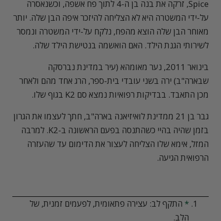
Spice, זרקה את בנה בן ה-4 לתוך פח אשפה, וכשנאסרה
על-ידי המשטרה היא לא הצליחה להיזכר איפה הבן שלה. יותר
מאוחר הבן שלה הוצא מהפח, נלקח על-ידי המשטרה ונמסר
לשירותי הגנת הילד. האם הואשמה בנטישת הילד שלה.
בינואר 2011, נער מאומהא (עיר במדינת נברסקה
שבארה"ב) ירה בשני עובדי בית-ספר, הרג אחד מהם ולאחר
מכן התאבד. בבדיקות רפואיות נמצא סם K2 בגוף שלו.
גבר בן 21 ממדינת לואיזיאנה בארה"ב, חתך לעצמו את הגרון
בזמן שהיה בהיי כשהתנסה בפעם הראשונה ב-K2. למרבה
המזל, אימא שלו הצליחה לעצור את הדימום עד שהעזרה
הרפואית הגיעה.
*
התקף לב: עצירה פתאומית, לפעמים זמנית, של
הלב.