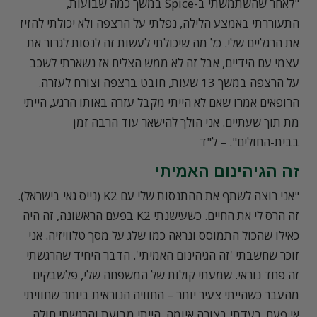
"לאחר שהשתמשתי ב-Spice במשך כמה שבועות,
התעוררתי באמצע הלילה, נפלתי על הרצפה ולא יכולתי להזיז
את הרגליים שלי. כל מה שיכולתי לעשות זה לנסות לגרור את
עצמי עם הידיים, אבל זה לא ממש הצליח אז נשארתי לשכב
על הרצפה במשך 13 שעות, חובט ברצפה וצורח לעזרה.
הרופאים אמרו שאם לא הייתי מקבל עזרה באותו הרגע, הייתי
מת תוך שעתיים. אני הולך להישאר עוד הרבה זמן
בבית-החולים". – ל"ד
זה הגיהינום האמיתי
"אני רוצה לשתף את ההתנסות שלי עם K2 (נייס גאי בישראל).
זה הרס לי את החיים. כשעישנתי K2 בפעם הראשונה, זה היה
כאילו שהכול התמוסס ונראה כמו שלג על מסך טלוויזיה. אני
זוכר שחשבתי 'זה הגיהינום האמיתי'. הדבר היחיד שהרגשתי
זה פחד נוראי. שמעתי קולות של המשפחה שלי, פלשבקים
מהעבר כשהייתי צעיר יותר – החוויה הנוראית ביותר שחוויתי
אי פעם. רעדתי בצורה איומה, הייתי מבועת והרגשתי חולה.