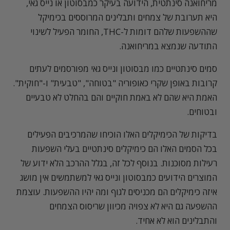
מריחואנה סינתטית, הידועה בעיקר כמבסוטון או נייס גאי,
היא תערובת של צמחים ותבלינים המרוססים בכימיקל
שההשפעות שלהם דומות ל-THC, החומר הפעיל לשינוי
התודעה שנמצא במריחואנה.
סמים סינתטיים כמו מבסוטון ונייס גאי מפורסמים לעתים
קרובות באופן שקרי כאופוריה "בטוחה", "טבעית" ו-"חוקית".
האמת היא שהם לא באמת חוקיים והם בהחלט לא טבעיים
ובטוחים.
בדיקות של הכימיקלים האלו הוכיחו שהמרכיבים הפעילים
בכל הסמים האלו הם כימיקלים סינתטיים בעלי השפעות
רעילות מסוכנות. בנוסף לכל זה, בגלל ההרכב הלא ידוע של
המוצרים הידועים כמבסוטון ונייס גאי למשתמשים אין מושג
איזה כימיקלים הם מכניסים לגוף ומה יהיו ההשפעות. עוצמת
ההשפעה גם היא לא צפויה מכיוון שריסוס הצמחים
והתבלינים הוא לא אחיד.