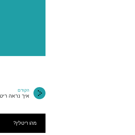
עשה מנוי
הקודם
בתיבת הד
איך נראה ריטל
מהו ריטלין?