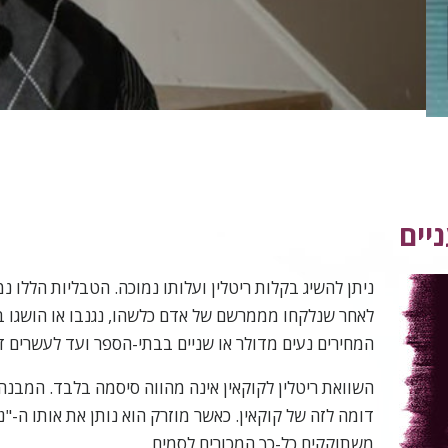
o
יים
ניתן להשיג בקלות ריטלין ועלותו נמוכה. הטבליות הללו 
לאחר שנלקחו מממרשם של אדם כלשהו, נגנבו או הושגו ב
המחירים נעים מדולר או שניים בבתי-הספר ועד לעשרים ד
השוואת ריטלין לקוקאין אינה מהווה סיסמה בלבד. המבנה 
דומה לזה של קוקאין. כאשר מוזרק הוא נותן את אותו ה-"
משתוקקים כל-כך המכורים לסמים.