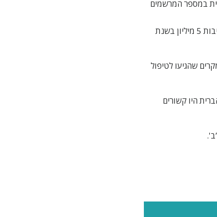
ית במספר המרשמים
בארצות הברית, מספר המרשמים לממריצים המריא: מסביבות 5 מיליון בשנת
2004, למתילפנידאט (ריטלין) היה חלק ב-3,601 מקרים שהגיעו לטיפול
וות בארצות הברית היו קשורים