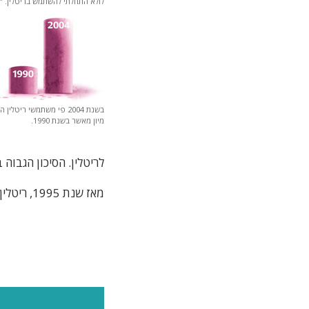
לולא התחלתי להשתמש בריטלין. "
בשנת 2004 פי משתמשי ריטלין
מיון מאשר בשנת 1990.
לריטלין. הסיכון הגבוה 
מאז שנת 1995, ריטלין דורג כתרופה "הנגנבת ביותר" על-ידי 'מינהל אכיפת הסמים של ארה”ב'.