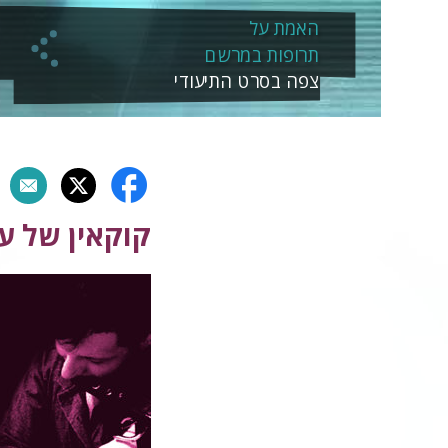
האמת על
תרופות במרשם
צפה בסרט התיעודי
קוקאין של ענ