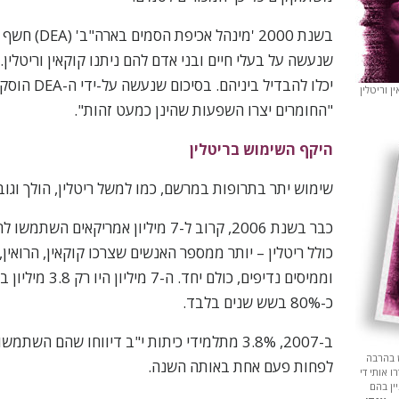
בשנת 2000 'מינהל
שנעשה על בעלי חיים ובני אדם להם ניתנו קוקאין וריטלין.
יכלו להבדיל ביניהם.
 וריטלין
"החומרים יצרו השפעות שהינן כמעט זהות".
היקף השימוש בריטלין
שימוש יתר בתרופות במרשם, כמו למשל ריטלין, הולך וגוב
כבר בשנת 2006, קרוב ל-7 מיליון אמריקאי
כולל ריטלין – יותר ממספר האנשים שצרכו קוקאין, הרואין,
כ-80% בשש שנים בלבד.
ב-2007, 3.8% מתלמידי כיתות י"ב דיווחו שהם הש
 בהרבה
לפחות פעם אחת באותה השנה.
 אותי די
ין בהם