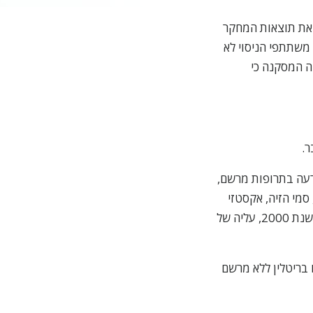
 אכיפת הסמים בארה"ב' (DEA) חשף את תוצאות המחקר
 משתתפי הניסוי לא
 בסיכום שנעשה על-ידי ה-DEA הוסקה המסקנה כי
ר.
ם השתמשו לרעה בתרופות מרשם,
 סמי הזיה, אקסטזי
וממיסים נדיפים, כולם יחד. ה-7 מיליון היו רק 3.8 מיליון בשנת 2000, עליה של
תמשו בריטלין ללא מרשם