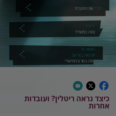
הורד
את החוברת
“ריכוז”
צפה בתשדיר
האמת על
תרופות במרשם
צפה בסרט התיעודי
כיצד נראה ריטלין? ועובדות
אחרות