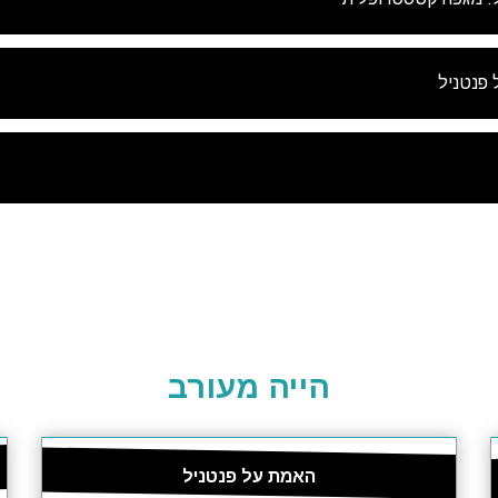
 פנטניל
הייה מעורב
האמת על פנטניל