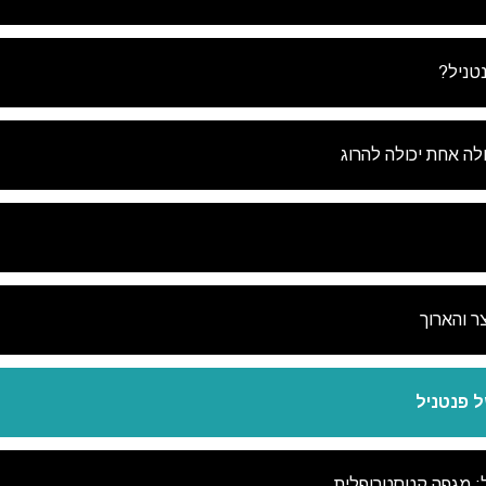
לא
טניל?
ולה אחת יכולה להרוג
ר והארוך
ל פנטניל
ל: מגפה קטסטרופלית