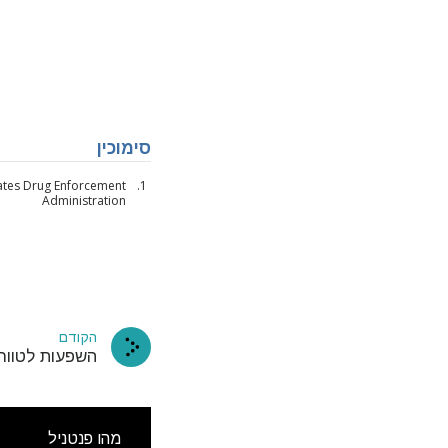
סימוכין
ates Drug Enforcement
Administration
עשה מנוי
בתיבת הד
הקודם
השפעות לטווח
מהו פנטניל