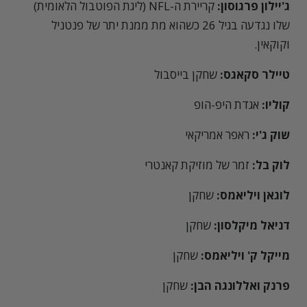
ג'יילון פרגוסון:
קריירת ה-NFL (ליגת הפוטבול הלאומית)
שלו נגדעה בגיל 26 כשהוא מת ממנת יתר של פנטניל
וקוקאין.
טיילר סקאגס:
שחקן בייסבול
קוליו:
אגדת היפ-הופ
שוק ג'י:
ראפר אמריקאי
לוק בל:
זמר של מוזיקת קאנטרי
לוגאן ויליאמס:
שחקן
דניאל מיקלסון:
שחקן
מייקל ק' ויליאמס:
שחקן
פרנק ואללונגה הבן:
שחקן