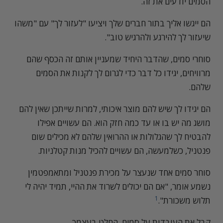
הסמים יודעים את זה.
הם ייגשו אליך בתור חברים שלך ויציעו "לעזור לך" עם "משהו
שיעזור לך להירגע ולהרגיש טוב".
סוחרי סמים, שהדבר היחיד שמעניין אותם זה הכסף שהם
מרוויחים, יגידו כל דבר כדי לגרום לך לקנות את הסמים
שלהם.
הם יגידו לך שיש להם מוצר איכותי, למרות שייתכן שאין להם
מושג מה יש בו או עד כמה חזק הוא. הם עשויים אפילו
להבטיח לך שהגלולות או ההרואין שלהם לא מכילים שום
פנטניל, כשלמעשה, הם עשויים להכיל מנות קטלניות.
סוחר סמים אחד שנעצר על מכירת פנטניל ומתאמפטמין
נשמע אומר, "אם הם יכולים לשרוד את ההיי, תמיד יהיה לי
1
תלוש משכורת".
קבל את העובדות על סמים. החלט בעצמך.