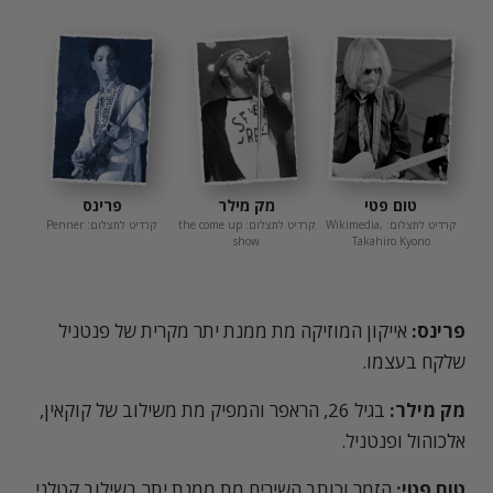
טום פטי
מק מילר
פרינס
קרדיט לתצלום: Wikimedia,
קרדיט לתצלום: the come up
קרדיט לתצלום: Penner
show
Takahiro Kyono
פרינס:
אייקון המוזיקה מת ממנת יתר מקרית של פנטניל
שלקח בעצמו.
מק מילר:
בגיל 26, הראפר והמפיק מת משילוב של קוקאין,
אלכוהול ופנטניל.
טום פטי:
הזמר וכותב השירים מת ממנת יתר בשילוב קטלני