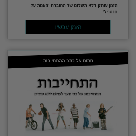
הזמן
עותק ללא תשלום של החוברת 'האמת על
פנטניל'
הזמן עכשיו
חתום על כתב ההתחייבות