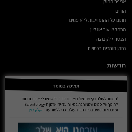
אכיפת החוק
הורים
חתום על ההתחייבות ללא סמים
התחל שיעור אונליין
הצטרף לקבוצה
הזמן חומרים בכמויות
חדשות
תמיכה במוסד
'המוסד לעולם נקי מסמים' הוא תוכנית בינלאומית ללא כוונת רווח
לחינוך על סמים שממומנת בגאווה על-ידי ארגון ה-Scientology
וסיינטולוג'יסטים בכל רחבי העולם. כדי ללמוד עוד,
הקלק כאן.